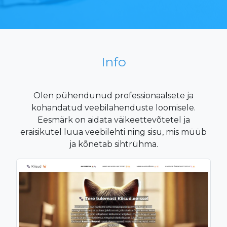
Info
Olen pühendunud professionaalsete ja
kohandatud veebilahenduste loomisele.
Eesmärk on aidata väikeettevõtetel ja
eraisikutel luua veebilehti ning sisu, mis müüb
ja kõnetab sihtrühma.​