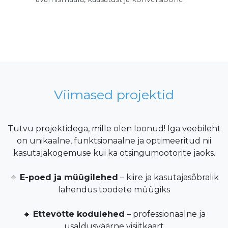
Viimased projektid
Tutvu projektidega, mille olen loonud! Iga veebileht
on unikaalne, funktsionaalne ja optimeeritud nii
kasutajakogemuse kui ka otsingumootorite jaoks.
🔹
E-poed ja müügilehed
– kiire ja kasutajasõbralik
lahendus toodete müügiks
🔹
Ettevõtte kodulehed
– professionaalne ja
usaldusväärne visiitkaart