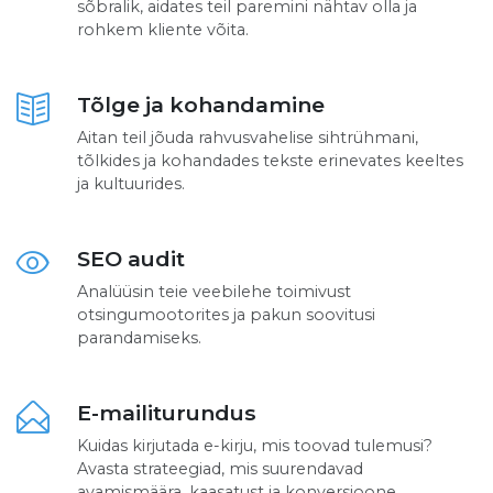
sõbralik, aidates teil paremini nähtav olla ja
rohkem kliente võita.
Tõlge ja kohandamine
Aitan teil jõuda rahvusvahelise sihtrühmani,
tõlkides ja kohandades tekste erinevates keeltes
ja kultuurides.
SEO audit
Analüüsin teie veebilehe toimivust
otsingumootorites ja pakun soovitusi
parandamiseks.
E-mailiturundus
Kuidas kirjutada e-kirju, mis toovad tulemusi?
Avasta strateegiad, mis suurendavad
avamismäära, kaasatust ja konversioone.