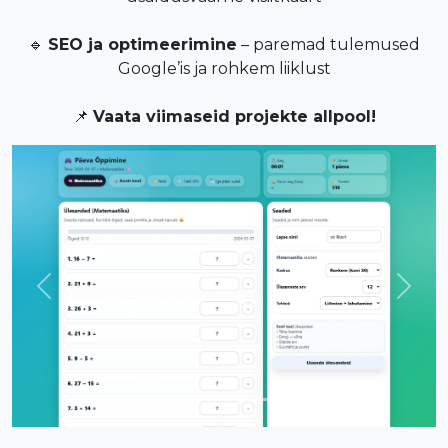
🔹
SEO ja optimeerimine
– paremad tulemused
Google’is ja rohkem liiklust
📌
Vaata viimaseid projekte allpool!
Previous
Next