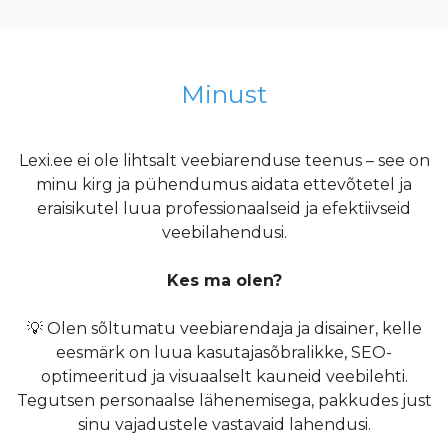
Minust
Lexi.ee ei ole lihtsalt veebiarenduse teenus – see on
minu kirg ja pühendumus aidata ettevõtetel ja
eraisikutel luua professionaalseid ja efektiivseid
veebilahendusi.
Kes ma olen?
💡 Olen sõltumatu veebiarendaja ja disainer, kelle
eesmärk on luua kasutajasõbralikke, SEO-
optimeeritud ja visuaalselt kauneid veebilehti.
Tegutsen personaalse lähenemisega, pakkudes just
sinu vajadustele vastavaid lahendusi.